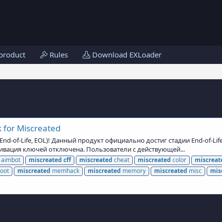
product
Rules
Download EXLoader
 for Miscreated
d-of-Life, EOL)! Данный продукт официально достиг стадии End-of-Lif
ктивация ключей отключена. Пользователи с действующей...
aimbot
miscreated
cff
miscreated
cheat
miscreated
color
miscreat
oot
miscreated
memhack
miscreated
memory
miscreated
misc
mis