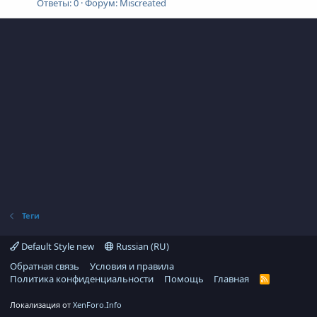
Ответы: 0
Форум:
Miscreated
Теги
Default Style new
Russian (RU)
Обратная связь
Условия и правила
Политика конфиденциальности
Помощь
Главная
R
S
S
Локализация от
XenForo.Info