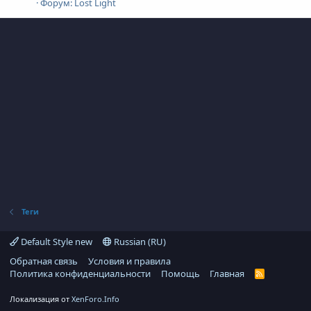
Форум:
Lost Light
Теги
Default Style new
Russian (RU)
Обратная связь
Условия и правила
Политика конфиденциальности
Помощь
Главная
R
S
S
Локализация от
XenForo.Info