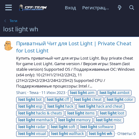
Вход
Регистрация
Теги
lost light wh
Приватный Чит для Lost Light | Private Cheat
for Lost Light
Купить приватный чит для игры Lost Light. Buy private cheat
for game Lost Light. Game version / Версия игры: Steam (last
stable version) Supported OS / Поддерживаемые ОС: Windows
(x64 only): 10 (21H1/21H2/22H2), 11
(21H2/22H2/23H2/24H2/25H2) Supported CPU /
Поддерживаемые процессоры: Intel /...
Sharc
Тема
11 Июн 2023
lost
light
aim
lost
light
aimbot
lost
light
bot
lost
light
cff
lost
light
cheat
lost
light
color
lost
light
esp
lost
light
hack
lost
light
hack and cheat
lost
light
hacks & cheats
lost
light
items
lost
light
loot
lost
light
memhack
lost
light
memory
lost
light
misc
lost
light
radar
lost
light
soft
lost
light
software
Ответы: 0
lost
light
visual
lost
light
wallhack
lost
light
wh