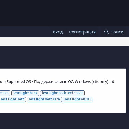
Вход
Регистрация
Поиск
ersion) Supported OS / Поддерживаемые ОС: Windows (x64 only): 10
ht
esp
lost
light
hack
lost
light
hack and cheat
lost
light
soft
lost
light
soft
ware
lost
light
visual