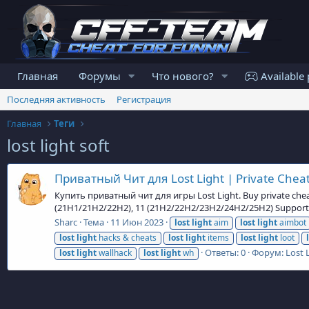
Главная
Форумы
Что нового?
Available 
Последняя активность
Регистрация
Главная
Теги
lost light soft
Приватный Чит для Lost Light | Private Cheat 
Купить приватный чит для игры Lost Light. Buy private chea
(21H1/21H2/22H2), 11 (21H2/22H2/23H2/24H2/25H2) Support
Sharc
Тема
11 Июн 2023
lost
light
aim
lost
light
aimbot
lost
light
hacks & cheats
lost
light
items
lost
light
loot
Ответы: 0
Форум:
Lost 
lost
light
wallhack
lost
light
wh