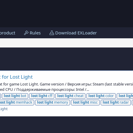
product
Rules
Download EXLoader
for Lost Light
t for game Lost Light. Game version / Версия игры: Steam (last stable v
ed CPU / Поддерживаемые процессоры: Intel /...
lost
light
bot
lost
light
cff
lost
light
cheat
lost
light
color
lost
lig
lost
light
memhack
lost
light
memory
lost
light
misc
lost
light
radar
Light