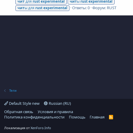
чит
для
rust
experimental
чит
ы
rust
experimental
Ответы: 0
Форум:
RUST
чит
ы для
rust
experimental
Теги
Default Style new
Russian (RU)
Обратная связь
Условия и правила
Политика конфиденциальности
Помощь
Главная
R
S
S
Локализация от
XenForo.Info