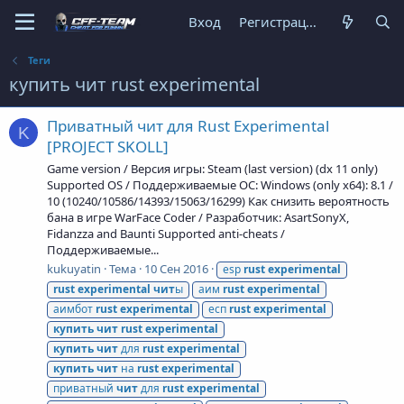
Вход
Регистрация
Теги
купить чит rust experimental
Приватный чит для Rust Experimental
K
[PROJECT SKOLL]
Game version / Версия игры: Steam (last version) (dx 11 only)
Supported OS / Поддерживаемые ОС: Windows (only x64): 8.1 /
10 (10240/10586/14393/15063/16299) Как снизить вероятность
бана в игре WarFace Coder / Разработчик: AsartSonyX,
Fidanzza and Baunti Supported anti-cheats /
Поддерживаемые...
kukuyatin
Тема
10 Сен 2016
esp
rust
experimental
rust
experimental
чит
ы
аим
rust
experimental
аимбот
rust
experimental
есп
rust
experimental
купить
чит
rust
experimental
купить
чит
для
rust
experimental
купить
чит
на
rust
experimental
приватный
чит
для
rust
experimental