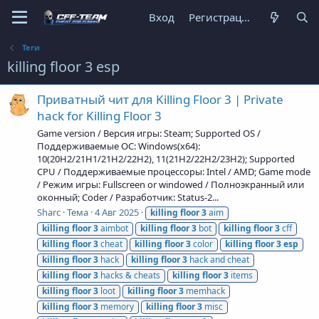
Вход
Регистрация
Теги
killing floor 3 esp
Приватный чит для Killing Floor 3 | Private
hack for Killing Floor 3
Game version / Версия игры: Steam; Supported OS /
Поддерживаемые ОС: Windows(x64):
10(20H2/21H1/21H2/22H2), 11(21H2/22H2/23H2); Supported
CPU / Поддерживаемые процессоры: Intel / AMD; Game mode
/ Режим игры: Fullscreen or windowed / Полноэкранный или
оконный; Coder / Разработчик: Status-2...
Sharc
Тема
4 Авг 2025
killing
floor
3
aim
killing
floor
3
aimbot
killing
floor
3
bot
killing
floor
3
cff
killing
floor
3
cheat
killing
floor
3
color
killing
floor
3
esp
killing
floor
3
hack
killing
floor
3
hack and cheat
killing
floor
3
hacks & cheats
killing
floor
3
items
killing
floor
3
loot
killing
floor
3
memhack
killing
floor
3
memory
killing
floor
3
misc