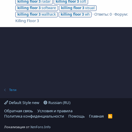
killing
floor
3
radar
killing
floor
3
soft
killing
floor
3
software
killing
floor
3
visual
Ответы: 0
Форум:
killing
floor
3
wallhack
killing
floor
3
wh
Killing Floor 3
Теги
Default Style new
Russian (RU)
Обратная связь
Условия и правила
Политика конфиденциальности
Помощь
Главная
R
S
S
Локализация от
XenForo.Info