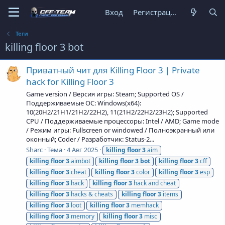
Вход
Регистрация
Теги
killing floor 3 bot
Приватный чит для Killing Floor 3 | Private
hack for Killing Floor 3
Game version / Версия игры: Steam; Supported OS /
Поддерживаемые ОС: Windows(x64):
10(20H2/21H1/21H2/22H2), 11(21H2/22H2/23H2); Supported
CPU / Поддерживаемые процессоры: Intel / AMD; Game mode
/ Режим игры: Fullscreen or windowed / Полноэкранный или
оконный; Coder / Разработчик: Status-2...
Sharc
Тема
4 Авг 2025
killing
floor
3
aim
killing
floor
3
aimbot
killing
floor
3
bot
killing
floor
3
cff
killing
floor
3
cheat
killing
floor
3
color
killing
floor
3
esp
killing
floor
3
hack
killing
floor
3
hack and cheat
killing
floor
3
hacks & cheats
killing
floor
3
items
killing
floor
3
loot
killing
floor
3
memhack
killing
floor
3
memory
killing
floor
3
misc