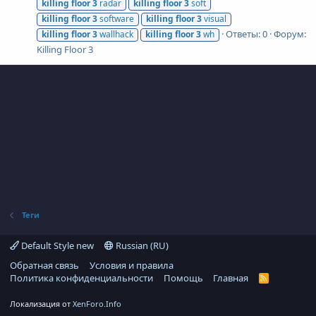
killing
floor
3
radar
killing
floor
3
soft
killing
floor
3
software
killing
floor
3
visual
Ответы: 0
Форум:
killing
floor
3
wallhack
killing
floor
3
wh
Killing Floor 3
Теги
Default Style new
Russian (RU)
Обратная связь
Условия и правила
Политика конфиденциальности
Помощь
Главная
R
S
S
Локализация от
XenForo.Info