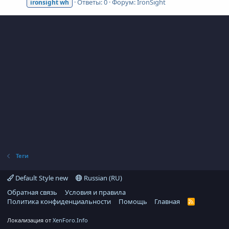
Ответы: 0
Форум:
IronSight
ironsight
wh
Теги
Default Style new
Russian (RU)
Обратная связь
Условия и правила
Политика конфиденциальности
Помощь
Главная
R
S
S
Локализация от
XenForo.Info