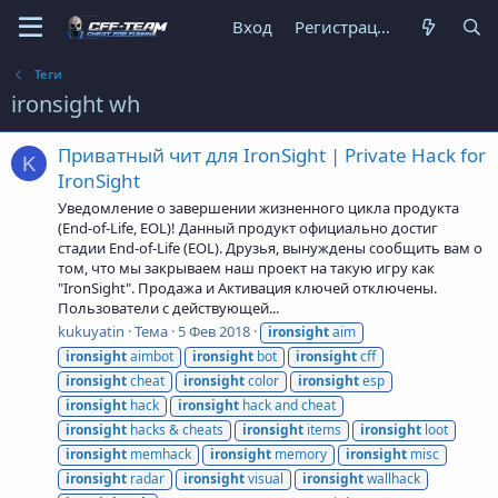
Вход
Регистрация
Теги
ironsight wh
Приватный чит для IronSight | Private Hack for
K
IronSight
Уведомление о завершении жизненного цикла продукта
(End-of-Life, EOL)! Данный продукт официально достиг
стадии End-of-Life (EOL). Друзья, вынуждены сообщить вам о
том, что мы закрываем наш проект на такую игру как
"IronSight". Продажа и Активация ключей отключены.
Пользователи с действующей...
kukuyatin
Тема
5 Фев 2018
ironsight
aim
ironsight
aimbot
ironsight
bot
ironsight
cff
ironsight
cheat
ironsight
color
ironsight
esp
ironsight
hack
ironsight
hack and cheat
ironsight
hacks & cheats
ironsight
items
ironsight
loot
ironsight
memhack
ironsight
memory
ironsight
misc
ironsight
radar
ironsight
visual
ironsight
wallhack