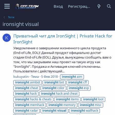
Вход
Регистрация
Теги
ironsight visual
Приватный чит для IronSight | Private Hack for
K
IronSight
Уведомление о завершении жизненного цикла продукта
(End-of-Life, EOL)! Данный продукт официально достиг
стадии End-of-Life (EOL). Друзья, вынуждены сообщить вам о
том, что мы закрываем наш проект на такую игру как
"IronSight". Продажа и Активация ключей отключены.
Пользователи с действующей...
kukuyatin
Тема
5 Фев 2018
ironsight
aim
ironsight
aimbot
ironsight
bot
ironsight
cff
ironsight
cheat
ironsight
color
ironsight
esp
ironsight
hack
ironsight
hack and cheat
ironsight
hacks & cheats
ironsight
items
ironsight
loot
ironsight
memhack
ironsight
memory
ironsight
misc
ironsight
radar
ironsight
visual
ironsight
wallhack