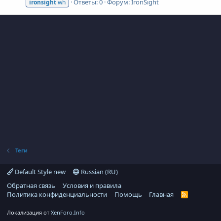
Ответы: 0
Форум:
IronSight
ironsight
wh
Теги
Default Style new
Russian (RU)
Обратная связь
Условия и правила
Политика конфиденциальности
Помощь
Главная
R
S
S
Локализация от
XenForo.Info