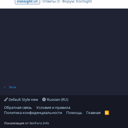
Ответы: 0
Форум:
IronSight
ironsight
wh
Теги
Default Style new
Russian (RU)
Обратная связь
Условия и правила
Политика конфиденциальности
Помощь
Главная
R
S
S
Локализация от
XenForo.Info