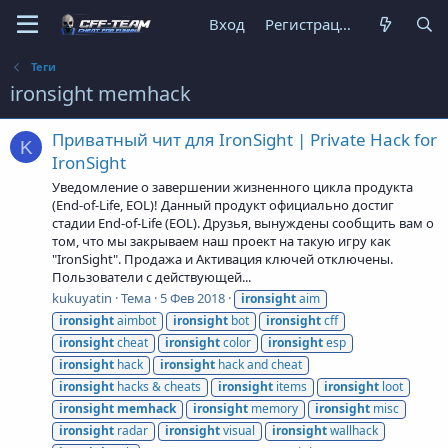
Вход
Регистрация
Теги
ironsight memhack
Приватный чит для IronSight | Private Hack for
K
IronSight
Уведомление о завершении жизненного цикла продукта
(End-of-Life, EOL)! Данный продукт официально достиг
стадии End-of-Life (EOL). Друзья, вынуждены сообщить вам о
том, что мы закрываем наш проект на такую игру как
"IronSight". Продажа и Активация ключей отключены.
Пользователи с действующей...
kukuyatin
Тема
5 Фев 2018
ironsight
aim
ironsight
aimbot
ironsight
bot
ironsight
cff
ironsight
cheat
ironsight
color
ironsight
esp
ironsight
hack
ironsight
hack and cheat
ironsight
hacks & cheats
ironsight
items
ironsight
loot
ironsight
memhack
ironsight
memory
ironsight
misc
ironsight
radar
ironsight
visual
ironsight
wallhack