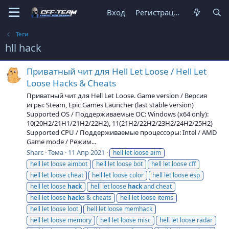
Вход
Регистрация
Теги
hll hack
Приватный чит для Hell Let Loose / Hell Let
Loose Hacks & Cheats
Приватный чит для Hell Let Loose. Game version / Версия
игры: Steam, Epic Games Launcher (last stable version)
Supported OS / Поддерживаемые ОС: Windows (x64 only):
10(20H2/21H1/21H2/22H2), 11(21H2/22H2/23H2/24H2/25H2)
Supported CPU / Поддерживаемые процессоры: Intel / AMD
Game mode / Режим...
Sharc
Тема
11 Апр 2021
hell let loose aim
hell let loose aimbot
hell let loose bot
hell let loose cff
hell let loose cheat
hell let loose color
hell let loose esp
hell let loose
hack
hell let loose
hack
and cheat
hell let loose
hack
s & cheats
hell let loose items
hell let loose loot
hell let loose memhack
hell let loose memory
hell let loose misc
hell let loose radar