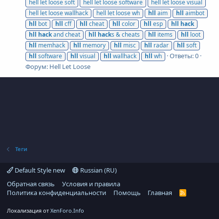
hell let loose soft
hell let loose software
hell let loose visual
hell let loose wallhack
hell let loose wh
hll
aim
hll
aimbot
hll
bot
hll
cff
hll
cheat
hll
color
hll
esp
hll
hack
hll
hack
and cheat
hll
hack
s & cheats
hll
items
hll
loot
hll
memhack
hll
memory
hll
misc
hll
radar
hll
soft
Ответы: 0
hll
software
hll
visual
hll
wallhack
hll
wh
Форум:
Hell Let Loose
Теги
Default Style new
Russian (RU)
Обратная связь
Условия и правила
Политика конфиденциальности
Помощь
Главная
R
S
S
Локализация от
XenForo.Info