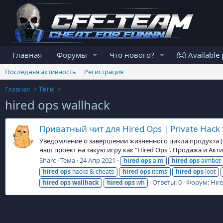
Главная
Форумы
Что нового?
Available 
Последняя активность
Регистрация
Главная
Теги
hired ops wallhack
Приватный чит для Hired Ops | Private Hack 
Уведомление о завершении жизненного цикла продукта (En
наш проект на такую игру как "Hired Ops". Продажа и Ак
Sharc
Тема
24 Апр 2021
hired
ops
aim
hired
ops
aimbot
hired
ops
hacks & cheats
hired
ops
items
hired
ops
loot
Ответы: 0
Форум:
Hir
hired
ops
wallhack
hired
ops
wh