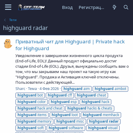
Вход
Регистрация
Теги
highguard radar
Приватный чит для Highguard | Private hack
for Highguard
Уведомление о завершении жизненного цикла продукта
(End-of-Life, EOL)! Данный продукт официально достиг
стадии End-of-Life (EOL). Друзья, вынуждены сообщить вам о
том, что мы закрываем наш проект на такую игру как
"Highguard". Продажа и Активация ключей отключены.
Пользователи с действующей...
Sharc
Тема
4 Фев 2026
highguard
aim
highguard
aimbot
highguard
bot
highguard
cff
highguard
cheat
highguard
color
highguard
esp
highguard
hack
highguard
hack and cheat
highguard
hacks & cheats
highguard
items
highguard
loot
highguard
memhack
highguard
memory
highguard
misc
highguard
radar
highguard
soft
highguard
software
highguard
visual