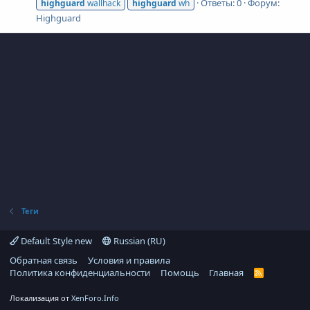
Ответы: 0
Форум:
highguard
wallhack
highguard
wh
Highguard
Теги
Default Style new
Russian (RU)
Обратная связь
Условия и правила
Политика конфиденциальности
Помощь
Главная
R
S
S
Локализация от
XenForo.Info