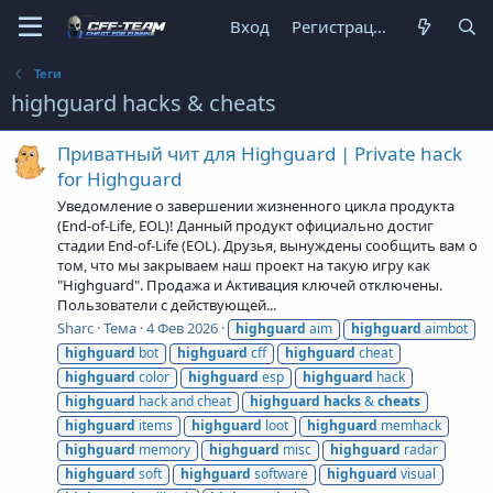
Вход
Регистрация
Теги
highguard hacks & cheats
Приватный чит для Highguard | Private hack
for Highguard
Уведомление о завершении жизненного цикла продукта
(End-of-Life, EOL)! Данный продукт официально достиг
стадии End-of-Life (EOL). Друзья, вынуждены сообщить вам о
том, что мы закрываем наш проект на такую игру как
"Highguard". Продажа и Активация ключей отключены.
Пользователи с действующей...
Sharc
Тема
4 Фев 2026
highguard
aim
highguard
aimbot
highguard
bot
highguard
cff
highguard
cheat
highguard
color
highguard
esp
highguard
hack
highguard
hack and cheat
highguard
hacks
&
cheats
highguard
items
highguard
loot
highguard
memhack
highguard
memory
highguard
misc
highguard
radar
highguard
soft
highguard
software
highguard
visual