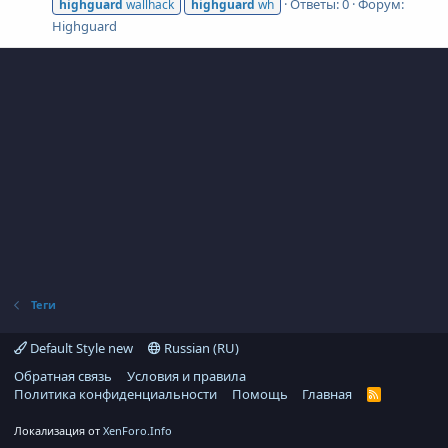
Ответы: 0
Форум:
highguard
wallhack
highguard
wh
Highguard
Теги
Default Style new
Russian (RU)
Обратная связь
Условия и правила
Политика конфиденциальности
Помощь
Главная
R
S
S
Локализация от
XenForo.Info