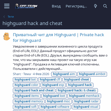
Вход
Регистрация
Теги
highguard hack and cheat
Приватный чит для Highguard | Private hack
for Highguard
Уведомление о завершении жизненного цикла продукта
(End-of-Life, EOL)! Данный продукт официально достиг
стадии End-of-Life (EOL). Друзья, вынуждены сообщить вам о
том, что мы закрываем наш проект на такую игру как
"Highguard". Продажа и Активация ключей отключены.
Пользователи с действующей...
Sharc
Тема
4 Фев 2026
highguard
aim
highguard
aimbot
highguard
bot
highguard
cff
highguard
cheat
highguard
color
highguard
esp
highguard
hack
highguard
hack
and
cheat
highguard
hack
s &
cheat
s
highguard
items
highguard
loot
highguard
memhack
highguard
memory
highguard
misc
highguard
radar
highguard
soft
highguard
software
highguard
visual