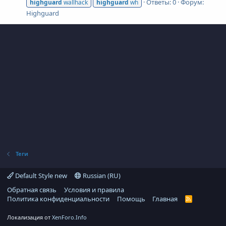
Ответы: 0
Форум:
highguard
wallhack
highguard
wh
Highguard
Теги
Default Style new
Russian (RU)
Обратная связь
Условия и правила
Политика конфиденциальности
Помощь
Главная
R
S
S
Локализация от
XenForo.Info