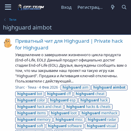
Вход
Регистрация
Теги
highguard aimbot
Приватный чит для Highguard | Private hack
for Highguard
Уведомление о завершении жизненного цикла продукта
(End-of-Life, EOL)! Данный продукт официально достиг
стадии End-of-Life (EOL). Друзья, вынуждены сообщить вам о
том, что мы закрываем наш проект на такую игру как
"Highguard". Продажа и Активация ключей отключены.
Пользователи с действующей...
Sharc
Тема
4 Фев 2026
highguard
aim
highguard
aimbot
highguard
bot
highguard
cff
highguard
cheat
highguard
color
highguard
esp
highguard
hack
highguard
hack and cheat
highguard
hacks & cheats
highguard
items
highguard
loot
highguard
memhack
highguard
memory
highguard
misc
highguard
radar
highguard
soft
highguard
software
highguard
visual