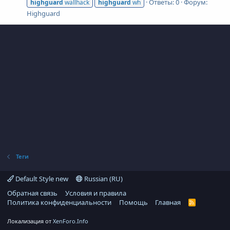
Ответы: 0
Форум:
highguard
wallhack
highguard
wh
Highguard
Теги
Default Style new
Russian (RU)
Обратная связь
Условия и правила
Политика конфиденциальности
Помощь
Главная
R
S
S
Локализация от
XenForo.Info