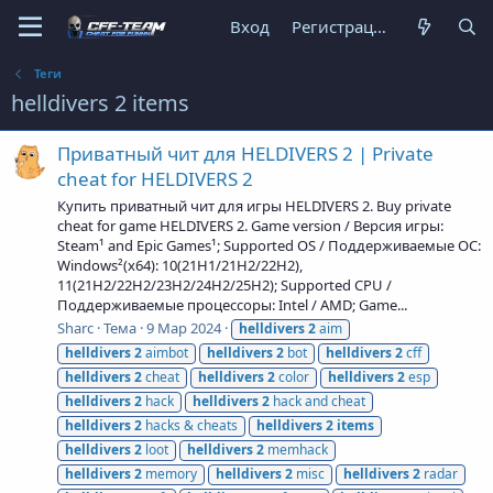
Вход
Регистрация
Теги
helldivers 2 items
Приватный чит для HELDIVERS 2 | Private
cheat for HELDIVERS 2
Купить приватный чит для игры HELDIVERS 2. Buy private
cheat for game HELDIVERS 2. Game version / Версия игры:
Steam¹ and Epic Games¹; Supported OS / Поддерживаемые ОС:
Windows²(x64): 10(21H1/21H2/22H2),
11(21H2/22H2/23H2/24H2/25H2); Supported CPU /
Поддерживаемые процессоры: Intel / AMD; Game...
Sharc
Тема
9 Мар 2024
helldivers
2
aim
helldivers
2
aimbot
helldivers
2
bot
helldivers
2
cff
helldivers
2
cheat
helldivers
2
color
helldivers
2
esp
helldivers
2
hack
helldivers
2
hack and cheat
helldivers
2
hacks & cheats
helldivers
2
items
helldivers
2
loot
helldivers
2
memhack
helldivers
2
memory
helldivers
2
misc
helldivers
2
radar