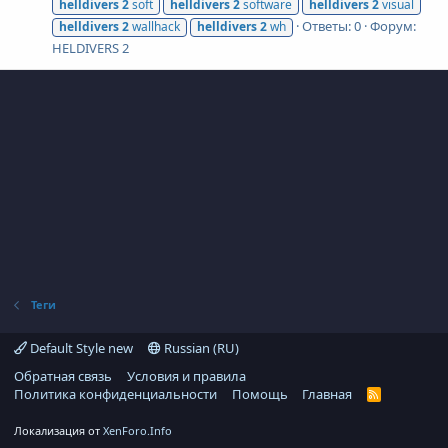
helldivers
2
soft
helldivers
2
software
helldivers
2
visual
Ответы: 0
Форум:
helldivers
2
wallhack
helldivers
2
wh
HELDIVERS 2
Теги
Default Style new
Russian (RU)
Обратная связь
Условия и правила
Политика конфиденциальности
Помощь
Главная
R
S
S
Локализация от
XenForo.Info