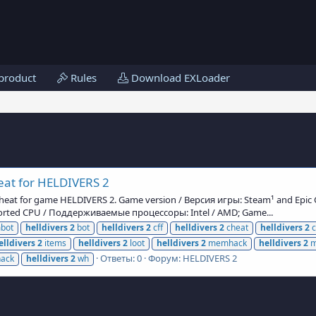
product
Rules
Download EXLoader
eat for HELDIVERS 2
heat for game HELDIVERS 2. Game version / Версия игры: Steam¹ and Epi
rted CPU / Поддерживаемые процессоры: Intel / AMD; Game...
bot
helldivers
2
bot
helldivers
2
cff
helldivers
2
cheat
helldivers
2
c
elldivers
2
items
helldivers
2
loot
helldivers
2
memhack
helldivers
2
m
Ответы: 0
Форум:
HELDIVERS 2
hack
helldivers
2
wh