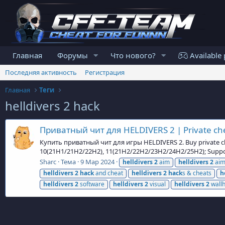
Главная
Форумы
Что нового?
Available 
Последняя активность
Регистрация
Главная
Теги
helldivers 2 hack
Приватный чит для HELDIVERS 2 | Private ch
Купить приватный чит для игры HELDIVERS 2. Buy private c
10(21H1/21H2/22H2), 11(21H2/22H2/23H2/24H2/25H2); Suppo
Sharc
Тема
9 Мар 2024
helldivers
2
aim
helldivers
2
aim
helldivers
2
hack
and cheat
helldivers
2
hack
s & cheats
h
helldivers
2
software
helldivers
2
visual
helldivers
2
wall