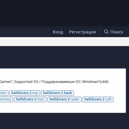
Вход
Регистрация
Поиск
c Games¹; Supported OS / Поддерживаемые ОС: Windows²(x64):
olor
helldivers
2
esp
helldivers
2
hack
emory
helldivers
2
misc
helldivers
2
radar
helldivers
2
soft