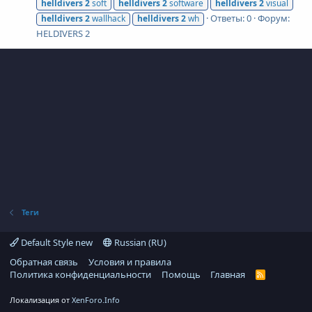
helldivers
2
soft
helldivers
2
software
helldivers
2
visual
Ответы: 0
Форум:
helldivers
2
wallhack
helldivers
2
wh
HELDIVERS 2
Теги
Default Style new
Russian (RU)
Обратная связь
Условия и правила
Политика конфиденциальности
Помощь
Главная
R
S
S
Локализация от
XenForo.Info