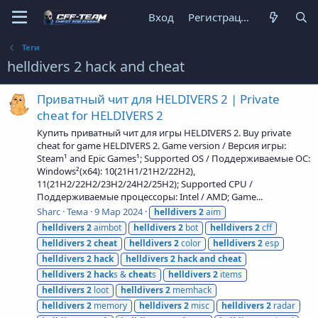
Вход
Регистрация
Теги
helldivers 2 hack and cheat
Приватный чит для HELDIVERS 2 | Private
cheat for HELDIVERS 2
Купить приватный чит для игры HELDIVERS 2. Buy private
cheat for game HELDIVERS 2. Game version / Версия игры:
Steam¹ and Epic Games¹; Supported OS / Поддерживаемые ОС:
Windows²(x64): 10(21H1/21H2/22H2),
11(21H2/22H2/23H2/24H2/25H2); Supported CPU /
Поддерживаемые процессоры: Intel / AMD; Game...
Sharc
Тема
9 Мар 2024
helldivers
2
aim
helldivers
2
aimbot
helldivers
2
bot
helldivers
2
cff
helldivers
2
cheat
helldivers
2
color
helldivers
2
esp
helldivers
2
hack
helldivers
2
hack
and
cheat
helldivers
2
hack
s &
cheat
s
helldivers
2
items
helldivers
2
loot
helldivers
2
memhack
helldivers
2
memory
helldivers
2
misc
helldivers
2
radar