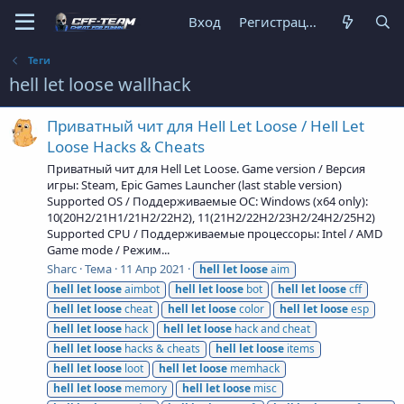
Вход
Регистрация
Теги
hell let loose wallhack
Приватный чит для Hell Let Loose / Hell Let
Loose Hacks & Cheats
Приватный чит для Hell Let Loose. Game version / Версия
игры: Steam, Epic Games Launcher (last stable version)
Supported OS / Поддерживаемые ОС: Windows (x64 only):
10(20H2/21H1/21H2/22H2), 11(21H2/22H2/23H2/24H2/25H2)
Supported CPU / Поддерживаемые процессоры: Intel / AMD
Game mode / Режим...
Sharc
Тема
11 Апр 2021
hell
let
loose
aim
hell
let
loose
aimbot
hell
let
loose
bot
hell
let
loose
cff
hell
let
loose
cheat
hell
let
loose
color
hell
let
loose
esp
hell
let
loose
hack
hell
let
loose
hack and cheat
hell
let
loose
hacks & cheats
hell
let
loose
items
hell
let
loose
loot
hell
let
loose
memhack
hell
let
loose
memory
hell
let
loose
misc