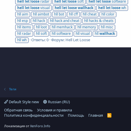
hell
let
loose
radar
hell
let
loose
soft
hell
let
loose
software
hell
let
loose
visual
hell
let
loose
wallhack
hell
let
loose
wh
hll aim
hll aimbot
hll bot
hll cff
hll cheat
hll color
hll esp
hll hack
hll hack and cheat
hll hacks & cheats
hll items
hll loot
hll memhack
hll memory
hll misc
hll radar
hll soft
hll software
hll visual
hll
wallhack
Ответы: 0
Форум:
Hell Let Loose
hll wh
Теги
Default Style new
Russian (RU)
Обратная связь
Условия и правила
Политика конфиденциальности
Помощь
Главная
R
S
S
Локализация от
XenForo.Info