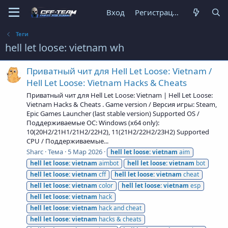
Вход
Регистрация
Теги
hell let loose: vietnam wh
Приватный чит для Hell Let Loose: Vietnam /
Hell Let Loose: Vietnam Hacks & Cheats
Приватный чит для Hell Let Loose: Vietnam | Hell Let Loose:
Vietnam Hacks & Cheats . Game version / Версия игры: Steam,
Epic Games Launcher (last stable version) Supported OS /
Поддерживаемые ОС: Windows (x64 only):
10(20H2/21H1/21H2/22H2), 11(21H2/22H2/23H2) Supported
CPU / Поддерживаемые...
Sharc
Тема
5 Мар 2026
hell
let
loose:
vietnam
aim
hell
let
loose:
vietnam
aimbot
hell
let
loose:
vietnam
bot
hell
let
loose:
vietnam
cff
hell
let
loose:
vietnam
cheat
hell
let
loose:
vietnam
color
hell
let
loose:
vietnam
esp
hell
let
loose:
vietnam
hack
hell
let
loose:
vietnam
hack and cheat
hell
let
loose:
vietnam
hacks & cheats