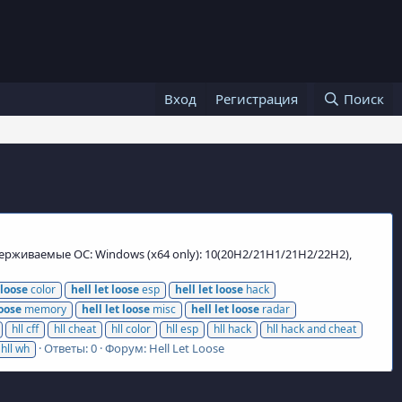
Вход
Регистрация
Поиск
оддерживаемые ОС: Windows (x64 only): 10(20H2/21H1/21H2/22H2),
loose
color
hell
let
loose
esp
hell
let
loose
hack
oose
memory
hell
let
loose
misc
hell
let
loose
radar
hll cff
hll cheat
hll color
hll esp
hll hack
hll hack and cheat
Ответы: 0
Форум:
Hell Let Loose
hll wh