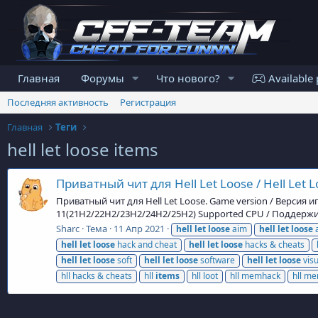
Главная
Форумы
Что нового?
Available 
Последняя активность
Регистрация
Главная
Теги
hell let loose items
Приватный чит для Hell Let Loose / Hell Let 
Приватный чит для Hell Let Loose. Game version / Версия и
11(21H2/22H2/23H2/24H2/25H2) Supported CPU / Поддержи
Sharc
Тема
11 Апр 2021
hell
let
loose
aim
hell
let
loose
a
hell
let
loose
hack and cheat
hell
let
loose
hacks & cheats
hell
let
loose
soft
hell
let
loose
software
hell
let
loose
visu
hll hacks & cheats
hll
items
hll loot
hll memhack
hll m