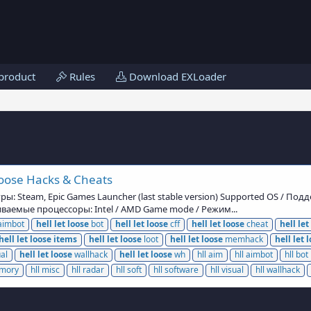
product
Rules
Download EXLoader
Loose Hacks & Cheats
гры: Steam, Epic Games Launcher (last stable version) Supported OS / П
ваемые процессоры: Intel / AMD Game mode / Режим...
imbot
hell
let
loose
bot
hell
let
loose
cff
hell
let
loose
cheat
hell
let
hell
let
loose
items
hell
let
loose
loot
hell
let
loose
memhack
hell
let
l
al
hell
let
loose
wallhack
hell
let
loose
wh
hll aim
hll aimbot
hll bot
emory
hll misc
hll radar
hll soft
hll software
hll visual
hll wallhack