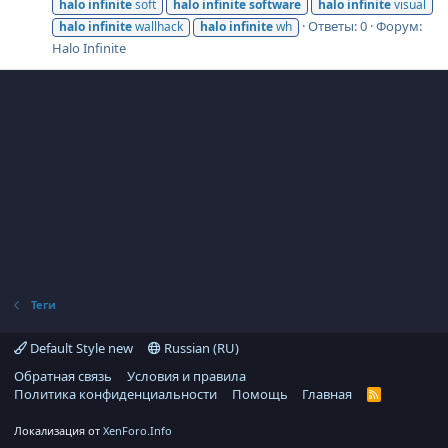
halo
infinite
soft
halo
infinite
software
halo
infinite
visual
Ответы: 0
Форум:
halo
infinite
wallhack
halo
infinite
wh
Halo Infinite
Теги
Default Style new
Russian (RU)
Обратная связь
Условия и правила
Политика конфиденциальности
Помощь
Главная
R
S
S
Локализация от
XenForo.Info