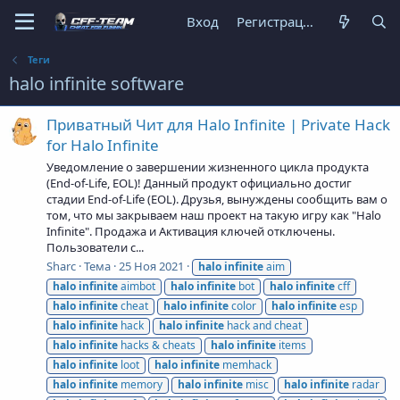
Вход
Регистрация
Теги
halo infinite software
Приватный Чит для Halo Infinite | Private Hack
for Halo Infinite
Уведомление о завершении жизненного цикла продукта
(End-of-Life, EOL)! Данный продукт официально достиг
стадии End-of-Life (EOL). Друзья, вынуждены сообщить вам о
том, что мы закрываем наш проект на такую игру как "Halo
Infinite". Продажа и Активация ключей отключены.
Пользователи с...
Sharc
Тема
25 Ноя 2021
halo
infinite
aim
halo
infinite
aimbot
halo
infinite
bot
halo
infinite
cff
halo
infinite
cheat
halo
infinite
color
halo
infinite
esp
halo
infinite
hack
halo
infinite
hack and cheat
halo
infinite
hacks & cheats
halo
infinite
items
halo
infinite
loot
halo
infinite
memhack
halo
infinite
memory
halo
infinite
misc
halo
infinite
radar