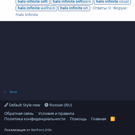
halo
infinite
soft
halo
infinite
soft
ware
halo
infinite
visual
Ответы: 0
Форум:
halo
infinite
wallhack
halo
infinite
wh
Halo Infinite
Теги
Default Style new
Russian (RU)
Обратная связь
Условия и правила
Политика конфиденциальности
Помощь
Главная
R
S
S
Локализация от
XenForo.Info