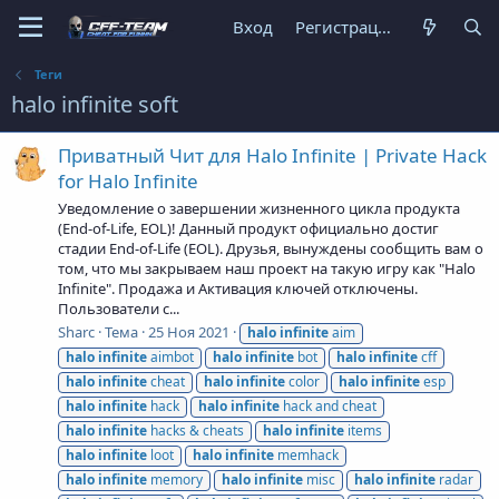
Вход
Регистрация
Теги
halo infinite soft
Приватный Чит для Halo Infinite | Private Hack
for Halo Infinite
Уведомление о завершении жизненного цикла продукта
(End-of-Life, EOL)! Данный продукт официально достиг
стадии End-of-Life (EOL). Друзья, вынуждены сообщить вам о
том, что мы закрываем наш проект на такую игру как "Halo
Infinite". Продажа и Активация ключей отключены.
Пользователи с...
Sharc
Тема
25 Ноя 2021
halo
infinite
aim
halo
infinite
aimbot
halo
infinite
bot
halo
infinite
cff
halo
infinite
cheat
halo
infinite
color
halo
infinite
esp
halo
infinite
hack
halo
infinite
hack and cheat
halo
infinite
hacks & cheats
halo
infinite
items
halo
infinite
loot
halo
infinite
memhack
halo
infinite
memory
halo
infinite
misc
halo
infinite
radar