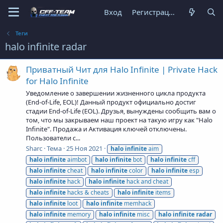
Вход
Регистрация
Теги
halo infinite radar
Приватный Чит для Halo Infinite | Private Hack
for Halo Infinite
Уведомление о завершении жизненного цикла продукта
(End-of-Life, EOL)! Данный продукт официально достиг
стадии End-of-Life (EOL). Друзья, вынуждены сообщить вам о
том, что мы закрываем наш проект на такую игру как "Halo
Infinite". Продажа и Активация ключей отключены.
Пользователи с...
Sharc
Тема
25 Ноя 2021
halo
infinite
aim
halo
infinite
aimbot
halo
infinite
bot
halo
infinite
cff
halo
infinite
cheat
halo
infinite
color
halo
infinite
esp
halo
infinite
hack
halo
infinite
hack and cheat
halo
infinite
hacks & cheats
halo
infinite
items
halo
infinite
loot
halo
infinite
memhack
halo
infinite
memory
halo
infinite
misc
halo
infinite
radar