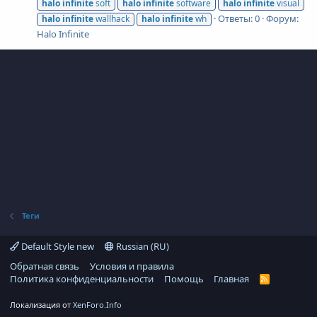
halo
infinite
soft
halo
infinite
software
halo
infinite
visual
Ответы: 0
Форум:
halo
infinite
wallhack
halo
infinite
wh
Halo Infinite
Теги
Default Style new
Russian (RU)
Обратная связь
Условия и правила
Политика конфиденциальности
Помощь
Главная
R
S
S
Локализация от
XenForo.Info