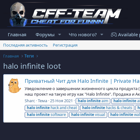
Главная
Форумы
Что нового?
Available 
Последняя активность
Регистрация
Главная
Теги
halo infinite loot
Приватный Чит для Halo Infinite | Private Hac
Уведомление о завершении жизненного цикла продукта (En
наш проект на такую игру как "Halo Infinite". Продажа и 
Sharc
Тема
25 Ноя 2021
halo
infinite
aim
halo
infinite
a
halo
infinite
hack and cheat
halo
infinite
hacks & cheats
h
halo
infinite
software
halo
infinite
visual
halo
infinite
wal