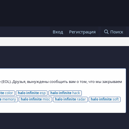
Вход
Регистрация
Поиск
e (EOL). Друзья, вынуждены сообщить вам о том, что мы закрываем
ite
color
halo
infinite
esp
halo
infinite
hack
e
memory
halo
infinite
misc
halo
infinite
radar
halo
infinite
soft