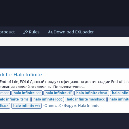
product
Rules
Download EXLoader
k for Halo Infinite
d-of-Life, EOL)! Данный продукт официально достиг стадии End-of-Lif
Активация ключей отключены. Пользователи с...
imbot
halo
infinite
bot
halo
infinite
cff
halo
infinite
cheat
halo
infin
alo
infinite
items
halo
infinite
loot
halo
infinite
memhack
halo
infinit
Ответы: 0
Форум:
Halo Infinite
lhack
halo
infinite
wh