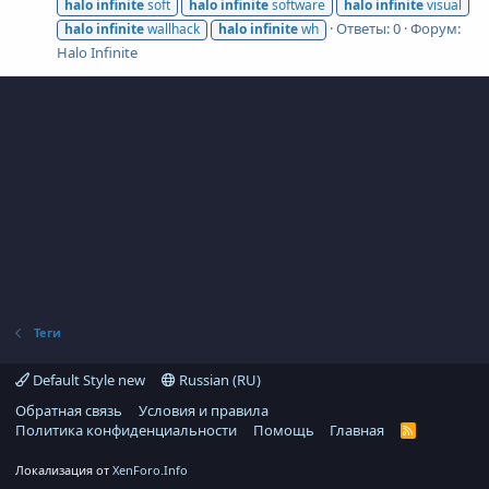
halo
infinite
soft
halo
infinite
software
halo
infinite
visual
Ответы: 0
Форум:
halo
infinite
wallhack
halo
infinite
wh
Halo Infinite
Теги
Default Style new
Russian (RU)
Обратная связь
Условия и правила
Политика конфиденциальности
Помощь
Главная
R
S
S
Локализация от
XenForo.Info