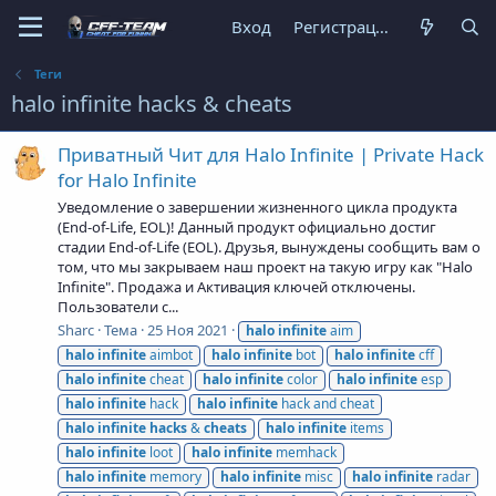
Вход
Регистрация
Теги
halo infinite hacks & cheats
Приватный Чит для Halo Infinite | Private Hack
for Halo Infinite
Уведомление о завершении жизненного цикла продукта
(End-of-Life, EOL)! Данный продукт официально достиг
стадии End-of-Life (EOL). Друзья, вынуждены сообщить вам о
том, что мы закрываем наш проект на такую игру как "Halo
Infinite". Продажа и Активация ключей отключены.
Пользователи с...
Sharc
Тема
25 Ноя 2021
halo
infinite
aim
halo
infinite
aimbot
halo
infinite
bot
halo
infinite
cff
halo
infinite
cheat
halo
infinite
color
halo
infinite
esp
halo
infinite
hack
halo
infinite
hack and cheat
halo
infinite
hacks
&
cheats
halo
infinite
items
halo
infinite
loot
halo
infinite
memhack
halo
infinite
memory
halo
infinite
misc
halo
infinite
radar