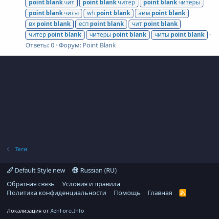
point
blank
чит
point
blank
читер
point
blank
читеры
point
blank
читы
wh
point
blank
аим
point
blank
вх
point
blank
есп
point
blank
чит
point
blank
читер
point
blank
читеры
point
blank
читы
point
blank
Ответы: 0
Форум:
Point Blank
Теги
Default Style new
Russian (RU)
Обратная связь
Условия и правила
Политика конфиденциальности
Помощь
Главная
R
S
S
Локализация от
XenForo.Info