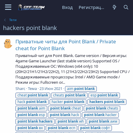
Вход
Регистрация
Теги
hackers point blank
Приватные читы для Point Blank / Private
cheat for Point Blank
Приватный чит для Point Blank. Game version / Версия игры:
4game Game Launcher (last stable version) Supported OS /
Поддерживаемые ОС: Windows (x64 only): 10
(20H2/21H1/21H2/22H2), 11 (21H2/22H2/23H2) Supported CPU /
Поддерживаемые процессоры: Intel / AMD Game mode /
Режим игры: Fullscreen or...
Sharc
Тема
23 Июн 2021
aim
point
blank
cheat
point
blank
cheats
point
blank
esp
point
blank
hack
point
blank
hacker
point
blank
hackers
point
blank
point
blank
aim
point
blank
cheat
point
blank
cheats
point
blank
esp
point
blank
hack
point
blank
hacker
point
blank
hackers
point
blank
wh
point
blank
аим
point
blank
вх
point
blank
есп
point
blank
софт