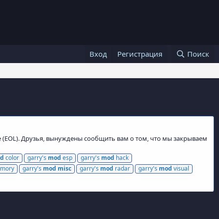
Вход
Регистрация
Поиск
e (EOL). Друзья, вынуждены сообщить вам о том, что мы закрываем
d
color
garry's
mod
esp
garry's
mod
hack
mory
garry's
mod
misc
garry's
mod
radar
garry's
mod
visual