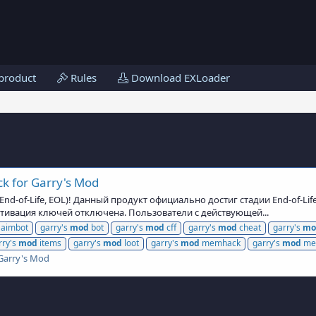
product
Rules
Download EXLoader
k for Garry's Mod
d-of-Life, EOL)! Данный продукт официально достиг стадии End-of-Lif
ктивация ключей отключена. Пользователи с действующей...
aimbot
garry's
mod
bot
garry's
mod
cff
garry's
mod
cheat
garry's
mo
rry's
mod
items
garry's
mod
loot
garry's
mod
memhack
garry's
mod
me
Garry's Mod