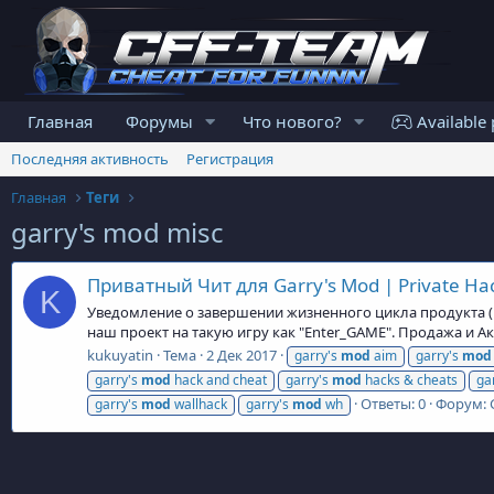
Главная
Форумы
Что нового?
Available 
Последняя активность
Регистрация
Главная
Теги
garry's mod misc
Приватный Чит для Garry's Mod | Private Hac
K
Уведомление о завершении жизненного цикла продукта (En
наш проект на такую игру как "Enter_GAME". Продажа и А
kukuyatin
Тема
2 Дек 2017
garry's
mod
aim
garry's
mod
garry's
mod
hack and cheat
garry's
mod
hacks & cheats
ga
Ответы: 0
Форум:
garry's
mod
wallhack
garry's
mod
wh