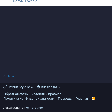
Форум:
Foxhole
Теги
Default Style new
Russian (RU)
Обратная связь
Условия и правила
Политика конфиденциальности
Помощь
Главная
R
S
S
Локализация от
XenForo.Info