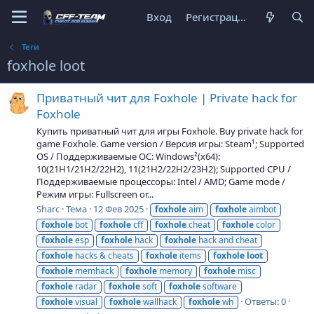
Вход
Регистрация
Теги
foxhole loot
Приватный чит для Foxhole | Private hack for
Foxhole
Купить приватный чит для игры Foxhole. Buy private hack for
game Foxhole. Game version / Версия игры: Steam¹; Supported
OS / Поддерживаемые ОС: Windows²(x64):
10(21H1/21H2/22H2), 11(21H2/22H2/23H2); Supported CPU /
Поддерживаемые процессоры: Intel / AMD; Game mode /
Режим игры: Fullscreen or...
Sharc
Тема
12 Фев 2025
foxhole
aim
foxhole
aimbot
foxhole
bot
foxhole
cff
foxhole
cheat
foxhole
color
foxhole
esp
foxhole
hack
foxhole
hack and cheat
foxhole
hacks & cheats
foxhole
items
foxhole
loot
foxhole
memhack
foxhole
memory
foxhole
misc
foxhole
radar
foxhole
soft
foxhole
software
Ответы: 0
foxhole
visual
foxhole
wallhack
foxhole
wh