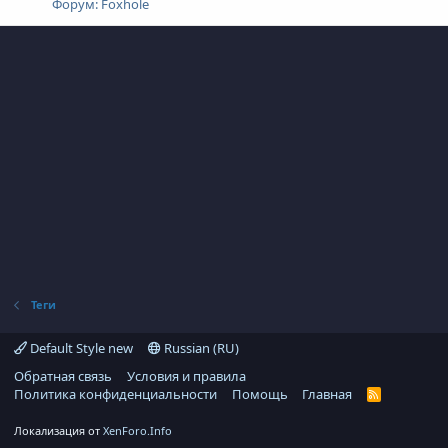
Форум:
Foxhole
Теги
Default Style new
Russian (RU)
Обратная связь
Условия и правила
Политика конфиденциальности
Помощь
Главная
R
S
S
Локализация от
XenForo.Info