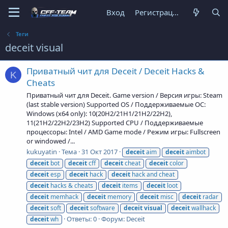
Вход
Регистрация
Теги
deceit visual
Приватный чит для Deceit / Deceit Hacks &
K
Cheats
Приватный чит для Deceit. Game version / Версия игры: Steam
(last stable version) Supported OS / Поддерживаемые ОС:
Windows (x64 only): 10(20H2/21H1/21H2/22H2),
11(21H2/22H2/23H2) Supported CPU / Поддерживаемые
процессоры: Intel / AMD Game mode / Режим игры: Fullscreen
or windowed /...
kukuyatin
Тема
31 Окт 2017
deceit
aim
deceit
aimbot
deceit
bot
deceit
cff
deceit
cheat
deceit
color
deceit
esp
deceit
hack
deceit
hack and cheat
deceit
hacks & cheats
deceit
items
deceit
loot
deceit
memhack
deceit
memory
deceit
misc
deceit
radar
deceit
soft
deceit
software
deceit
visual
deceit
wallhack
Ответы: 0
Форум:
Deceit
deceit
wh