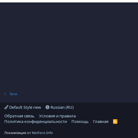
Теги
Default Style new
Russian (RU)
Обратная связь
Условия и правила
Политика конфиденциальности
Помощь
Главная
R
S
S
Локализация от
XenForo.Info