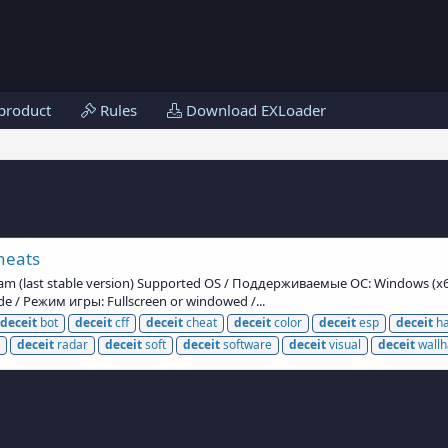
product
Rules
Download EXLoader
heats
eam (last stable version) Supported OS / Поддерживаемые ОС: Windows (x
/ Режим игры: Fullscreen or windowed /...
deceit
bot
deceit
cff
deceit
cheat
deceit
color
deceit
esp
deceit
ha
deceit
radar
deceit
soft
deceit
software
deceit
visual
deceit
wallh