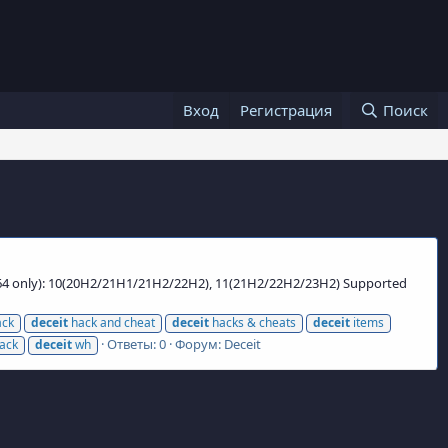
Вход
Регистрация
Поиск
64 only): 10(20H2/21H1/21H2/22H2), 11(21H2/22H2/23H2) Supported
ck
deceit
hack and cheat
deceit
hacks & cheats
deceit
items
Ответы: 0
Форум:
Deceit
ack
deceit
wh