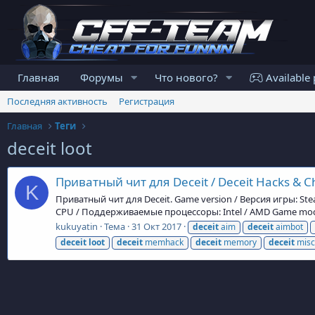
Главная
Форумы
Что нового?
Available 
Последняя активность
Регистрация
Главная
Теги
deceit loot
Приватный чит для Deceit / Deceit Hacks & C
K
Приватный чит для Deceit. Game version / Версия игры: St
CPU / Поддерживаемые процессоры: Intel / AMD Game mode 
kukuyatin
Тема
31 Окт 2017
deceit
aim
deceit
aimbot
deceit
loot
deceit
memhack
deceit
memory
deceit
misc