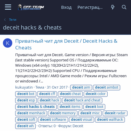
Вход
Регистрация
Теги
deceit hacks & cheats
Приватный чит для Deceit / Deceit Hacks &
K
Cheats
Приватный чит для Deceit. Game version / Версия игры: Steam
(last stable version) Supported OS / Поддерживаемые ОС:
Windows (x64 only): 10(20H2/21H1/21H2/22H2),
11(21H2/22H2/23H2) Supported CPU / Поддерживаемые
процессоры: Intel / AMD Game mode / Режим игры: Fullscreen
or windowed /...
kukuyatin
Тема
31 Окт 2017
deceit
aim
deceit
aimbot
deceit
bot
deceit
cff
deceit
cheat
deceit
color
deceit
esp
deceit
hack
deceit
hack and cheat
deceit
hacks
&
cheats
deceit
items
deceit
loot
deceit
memhack
deceit
memory
deceit
misc
deceit
radar
deceit
soft
deceit
software
deceit
visual
deceit
wallhack
Ответы: 0
Форум:
Deceit
deceit
wh