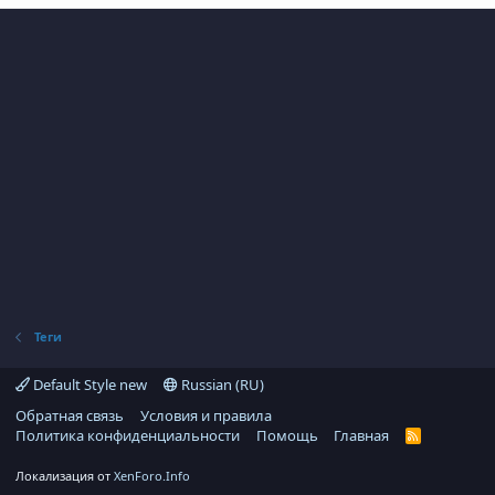
Теги
Default Style new
Russian (RU)
Обратная связь
Условия и правила
Политика конфиденциальности
Помощь
Главная
R
S
S
Локализация от
XenForo.Info