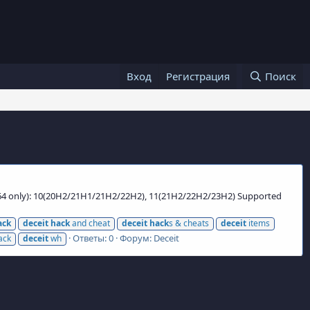
Вход
Регистрация
Поиск
64 only): 10(20H2/21H1/21H2/22H2), 11(21H2/22H2/23H2) Supported
ack
deceit
hack
and cheat
deceit
hack
s & cheats
deceit
items
Ответы: 0
Форум:
Deceit
ack
deceit
wh