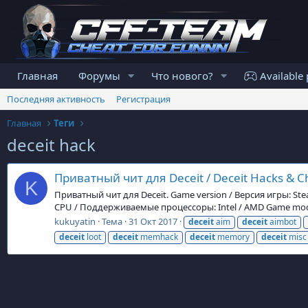
Главная
Форумы
Что нового?
Available 
Последняя активность
Регистрация
Главная
Теги
deceit hack
Приватный чит для Deceit / Deceit Hacks & C
K
Приватный чит для Deceit. Game version / Версия игры: St
CPU / Поддерживаемые процессоры: Intel / AMD Game mode 
kukuyatin
Тема
31 Окт 2017
deceit
aim
deceit
aimbot
deceit
loot
deceit
memhack
deceit
memory
deceit
misc