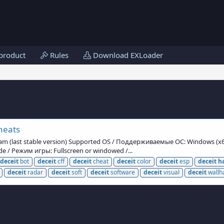
product
Rules
Download EXLoader
heats
eam (last stable version) Supported OS / Поддерживаемые ОС: Windows (x
/ Режим игры: Fullscreen or windowed /...
deceit
bot
deceit
cff
deceit
cheat
deceit
color
deceit
esp
deceit
h
deceit
radar
deceit
soft
deceit
software
deceit
visual
deceit
wallh