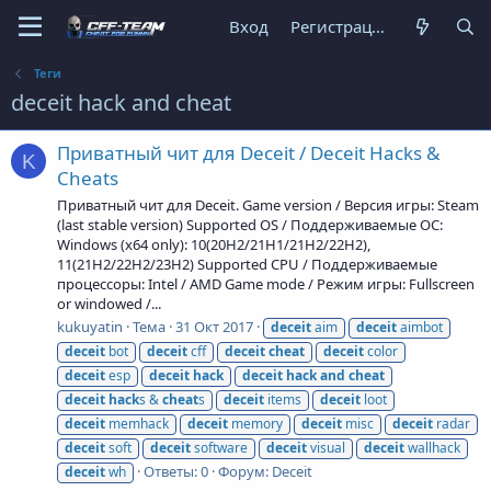
Вход
Регистрация
Теги
deceit hack and cheat
Приватный чит для Deceit / Deceit Hacks &
K
Cheats
Приватный чит для Deceit. Game version / Версия игры: Steam
(last stable version) Supported OS / Поддерживаемые ОС:
Windows (x64 only): 10(20H2/21H1/21H2/22H2),
11(21H2/22H2/23H2) Supported CPU / Поддерживаемые
процессоры: Intel / AMD Game mode / Режим игры: Fullscreen
or windowed /...
kukuyatin
Тема
31 Окт 2017
deceit
aim
deceit
aimbot
deceit
bot
deceit
cff
deceit
cheat
deceit
color
deceit
esp
deceit
hack
deceit
hack
and
cheat
deceit
hack
s &
cheat
s
deceit
items
deceit
loot
deceit
memhack
deceit
memory
deceit
misc
deceit
radar
deceit
soft
deceit
software
deceit
visual
deceit
wallhack
Ответы: 0
Форум:
Deceit
deceit
wh