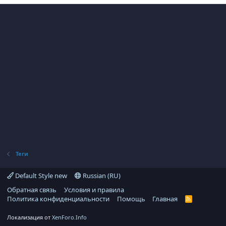
Теги
Default Style new
Russian (RU)
Обратная связь
Условия и правила
Политика конфиденциальности
Помощь
Главная
R
S
S
Локализация от
XenForo.Info