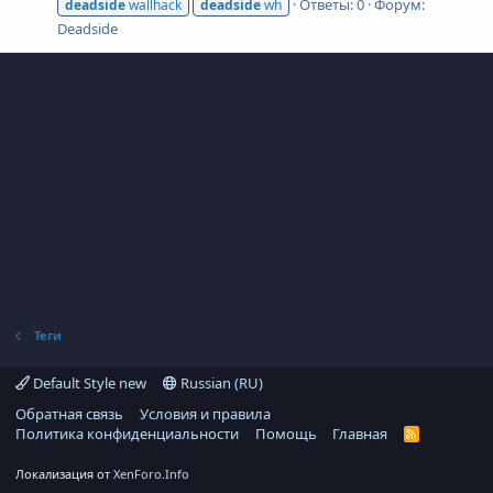
Ответы: 0
Форум:
deadside
wallhack
deadside
wh
Deadside
Теги
Default Style new
Russian (RU)
Обратная связь
Условия и правила
Политика конфиденциальности
Помощь
Главная
R
S
S
Локализация от
XenForo.Info