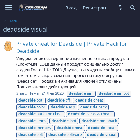
Вход
Регистрация
Теги
deadside visual
Private cheat for Deadside | Private Hack for
Deadside
Уведомление о завершении жизненного цикла продукта
(End-of-Life, EOL)! Данный продукт официально достиг
стадии End-of-Life (EOL). Друзья, вынуждены сообщить вам о
том, что мы закрываем наш проект на такую игру как
"Deadside". Продажа и Активация ключей отключены.
Пользователи с действующей...
Sharc
Тема
21 Янв 2020
deadside
aim
deadside
aimbot
deadside
bot
deadside
cff
deadside
cheat
deadside
color
deadside
esp
deadside
hack
deadside
hack and cheat
deadside
hacks & cheats
deadside
items
deadside
loot
deadside
memhack
deadside
memory
deadside
misc
deadside
radar
deadside
soft
deadside
software
deadside
visual