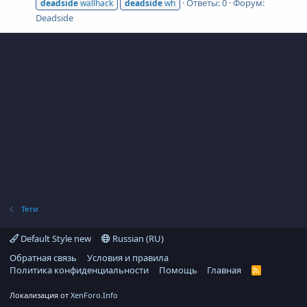
Ответы: 0
Форум:
deadside
wallhack
deadside
wh
Deadside
Теги
Default Style new
Russian (RU)
Обратная связь
Условия и правила
Политика конфиденциальности
Помощь
Главная
R
S
S
Локализация от
XenForo.Info