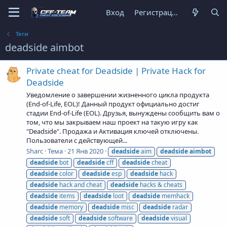
Вход
Регистрация
Теги
deadside aimbot
Private cheat for Deadside | Private Hack for
Deadside
Уведомление о завершении жизненного цикла продукта
(End-of-Life, EOL)! Данный продукт официально достиг
стадии End-of-Life (EOL). Друзья, вынуждены сообщить вам о
том, что мы закрываем наш проект на такую игру как
"Deadside". Продажа и Активация ключей отключены.
Пользователи с действующей...
Sharc
Тема
21 Янв 2020
deadside
aim
deadside
aimbot
deadside
bot
deadside
cff
deadside
cheat
deadside
color
deadside
esp
deadside
hack
deadside
hack and cheat
deadside
hacks & cheats
deadside
items
deadside
loot
deadside
memhack
deadside
memory
deadside
misc
deadside
radar
deadside
soft
deadside
software
deadside
visual