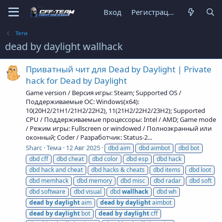
Вход
Регистрация
Теги
dead by daylight wallhack
Приватный чит для Dead by Daylight | Private
hack for Dead by Daylight
Game version / Версия игры: Steam; Supported OS /
Поддерживаемые ОС: Windows(x64):
10(20H2/21H1/21H2/22H2), 11(21H2/22H2/23H2); Supported
CPU / Поддерживаемые процессоры: Intel / AMD; Game mode
/ Режим игры: Fullscreen or windowed / Полноэкранный или
оконный; Coder / Разработчик: Status-2...
Sharc
Тема
12 Авг 2025
dbd aim
dbd aimbot
dbd bot
dbd cff
dbd cheat
dbd color
dbd esp
dbd hack
dbd hack and cheat
dbd hacks & cheats
dbd items
dbd loot
dbd memhack
dbd memory
dbd misc
dbd radar
dbd soft
dbd software
dbd visual
dbd
wallhack
dbd wh
dead
by
daylight
aim
dead
by
daylight
aimbot
dead
by
daylight
bot
dead
by
daylight
cff