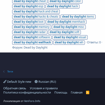
dead
by
daylight
cheat
dead
by
daylight
color
dead
by
daylight
esp
dead
by
daylight
hack
dead
by
daylight
hack and cheat
dead
by
daylight
hacks & cheats
dead
by
daylight
items
dead
by
daylight
loot
dead
by
daylight
memhack
dead
by
daylight
memory
dead
by
daylight
misc
dead
by
daylight
radar
dead
by
daylight
soft
dead
by
daylight
software
dead
by
daylight
visual
Ответы: 0
dead
by
daylight
wallhack
dead
by
daylight
wh
Форум:
Dead by Daylight
Теги
Default Style new
Russian (RU)
Обратная связь
Условия и правила
Политика конфиденциальности
Помощь
Главная
R
S
S
Локализация от
XenForo.Info