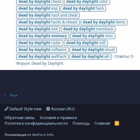
dead
by
daylight
cheat
dead
by
daylight
color
dead
by
daylight
esp
dead
by
daylight
hack
dead
by
daylight
hack and cheat
dead
by
daylight
hacks & cheats
dead
by
daylight
items
dead
by
daylight
loot
dead
by
daylight
memhack
dead
by
daylight
memory
dead
by
daylight
misc
dead
by
daylight
radar
dead
by
daylight
soft
dead
by
daylight
software
dead
by
daylight
visual
Ответы: 0
dead
by
daylight
wallhack
dead
by
daylight
wh
Форум:
Dead by Daylight
Теги
Default Style new
Russian (RU)
Обратная связь
Условия и правила
Политика конфиденциальности
Помощь
Главная
R
S
S
Локализация от
XenForo.Info