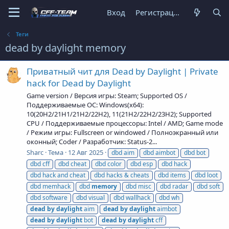
Вход
Регистрация
Теги
dead by daylight memory
Приватный чит для Dead by Daylight | Private
hack for Dead by Daylight
Game version / Версия игры: Steam; Supported OS /
Поддерживаемые ОС: Windows(x64):
10(20H2/21H1/21H2/22H2), 11(21H2/22H2/23H2); Supported
CPU / Поддерживаемые процессоры: Intel / AMD; Game mode
/ Режим игры: Fullscreen or windowed / Полноэкранный или
оконный; Coder / Разработчик: Status-2...
Sharc
Тема
12 Авг 2025
dbd aim
dbd aimbot
dbd bot
dbd cff
dbd cheat
dbd color
dbd esp
dbd hack
dbd hack and cheat
dbd hacks & cheats
dbd items
dbd loot
dbd memhack
dbd
memory
dbd misc
dbd radar
dbd soft
dbd software
dbd visual
dbd wallhack
dbd wh
dead
by
daylight
aim
dead
by
daylight
aimbot
dead
by
daylight
bot
dead
by
daylight
cff