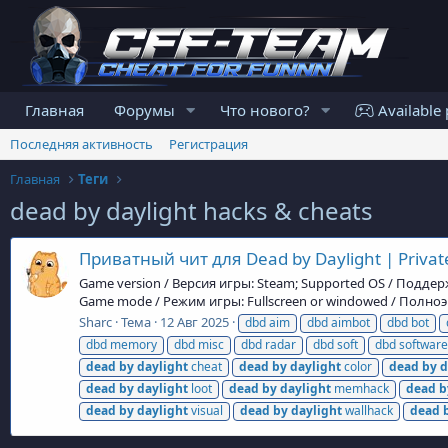
Главная
Форумы
Что нового?
Available 
Последняя активность
Регистрация
Главная
Теги
dead by daylight hacks & cheats
Приватный чит для Dead by Daylight | Private
Game version / Версия игры: Steam; Supported OS / Подде
Game mode / Режим игры: Fullscreen or windowed / Полноэк
Sharc
Тема
12 Авг 2025
dbd aim
dbd aimbot
dbd bot
dbd memory
dbd misc
dbd radar
dbd soft
dbd software
dead
by
daylight
cheat
dead
by
daylight
color
dead
by
d
dead
by
daylight
loot
dead
by
daylight
memhack
dead
b
dead
by
daylight
visual
dead
by
daylight
wallhack
dead