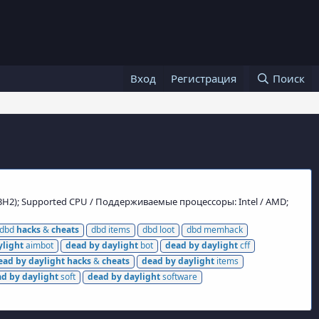
Вход
Регистрация
Поиск
3H2); Supported CPU / Поддерживаемые процессоры: Intel / AMD;
dbd
hacks
&
cheats
dbd items
dbd loot
dbd memhack
ylight
aimbot
dead
by
daylight
bot
dead
by
daylight
cff
ead
by
daylight
hacks
&
cheats
dead
by
daylight
items
ad
by
daylight
soft
dead
by
daylight
software