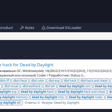
product
Rules
Download EXLoader
 hack for Dead by Daylight
рживаемые ОС: Windows(x64): 10(20H2/21H1/21H2/22H2), 11(21H2/22H2/2
ранный или оконный; Coder / Разработчик: Status-2...
dbd cff
dbd cheat
dbd color
dbd esp
dbd hack
dbd hack and cheat
dbd visual
dbd wallhack
dbd wh
dead
by
daylight
aim
dead
by
da
aylight
esp
dead
by
daylight
hack
dead
by
daylight
hack and cheat
d
y
daylight
memory
dead
by
daylight
misc
dead
by
daylight
radar
de
Ответы: 0
Форум:
Dead by Daylight
by
daylight
wh