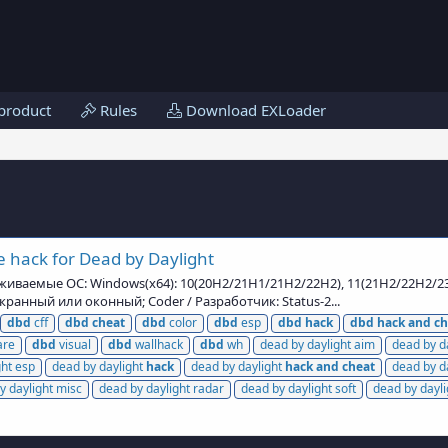
product
Rules
Download EXLoader
 hack for Dead by Daylight
рживаемые ОС: Windows(x64): 10(20H2/21H1/21H2/22H2), 11(21H2/22H2/2
ранный или оконный; Coder / Разработчик: Status-2...
dbd
cff
dbd
cheat
dbd
color
dbd
esp
dbd
hack
dbd
hack
and
ch
are
dbd
visual
dbd
wallhack
dbd
wh
dead by daylight aim
dead by d
ght esp
dead by daylight
hack
dead by daylight
hack
and
cheat
dead by d
y daylight misc
dead by daylight radar
dead by daylight soft
dead by dayli