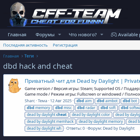
Главная
Форумы
Что нового?
Available 
Последняя активность
Регистрация
Главная
Теги
dbd hack and cheat
Приватный чит для Dead by Daylight | Private
Game version / Версия игры: Steam; Supported OS / Подде
Game mode / Режим игры: Fullscreen or windowed / Полноэк
Sharc
Тема
12 Авг 2025
dbd
aim
dbd
aimbot
dbd
bot
dbd
memory
dbd
misc
dbd
radar
dbd
soft
dbd
softw
dead by daylight
cheat
dead by daylight color
dead by dayli
dead by daylight memhack
dead by daylight memory
dead b
Ответы: 0
Форум:
Dead by Daylight
dead by daylight wh