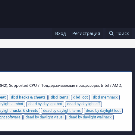
Вход
Регистрация
Поиск
3H2); Supported CPU / Поддерживаемые процессоры: Intel / AMD;
eat
dbd
hack
s &
cheat
s
dbd
items
dbd
loot
dbd
memhack
aylight aimbot
dead by daylight bot
dead by daylight cff
aylight
hack
s &
cheat
s
dead by daylight items
dead by daylight loot
ght software
dead by daylight visual
dead by daylight wallhack