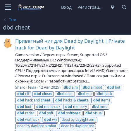
Вход
Регистрация
Теги
dbd cheat
Приватный чит для Dead by Daylight | Private
hack for Dead by Daylight
Game version / Версия игры: Steam; Supported OS /
Поддерживаемые ОС: Windows(x64):
10(20H2/21H1/21H2/22H2), 11(21H2/22H2/23H2); Supported
CPU / Поддерживаемые процессоры: Intel / AMD; Game mode
/ Режим игры: Fullscreen or windowed / Полноэкранный или
оконный; Coder / Разработчик: Status-2...
Sharc
Тема
12 Авг 2025
dbd
aim
dbd
aimbot
dbd
bot
dbd
cff
dbd
cheat
dbd
color
dbd
esp
dbd
hack
dbd
hack and
cheat
dbd
hacks &
cheat
s
dbd
items
dbd
loot
dbd
memhack
dbd
memory
dbd
misc
dbd
radar
dbd
soft
dbd
software
dbd
visual
dbd
wallhack
dbd
wh
dead by daylight aim
dead by daylight aimbot
dead by daylight bot