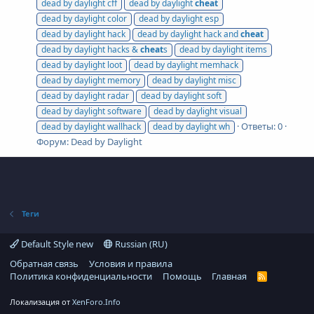
dead by daylight cff
dead by daylight
cheat
dead by daylight color
dead by daylight esp
dead by daylight hack
dead by daylight hack and
cheat
dead by daylight hacks &
cheat
s
dead by daylight items
dead by daylight loot
dead by daylight memhack
dead by daylight memory
dead by daylight misc
dead by daylight radar
dead by daylight soft
dead by daylight software
dead by daylight visual
Ответы: 0
dead by daylight wallhack
dead by daylight wh
Форум:
Dead by Daylight
Теги
Default Style new
Russian (RU)
Обратная связь
Условия и правила
Политика конфиденциальности
Помощь
Главная
R
S
S
Локализация от
XenForo.Info