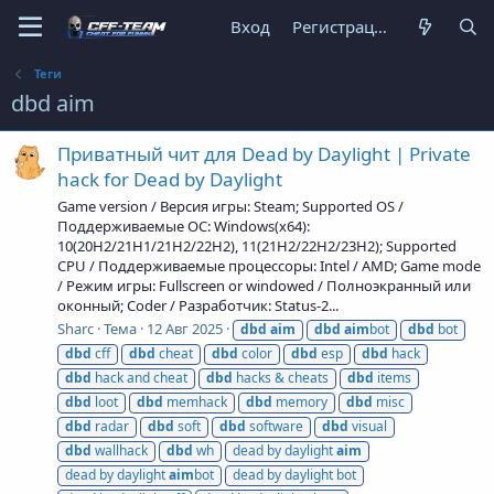
Вход
Регистрация
Теги
dbd aim
Приватный чит для Dead by Daylight | Private
hack for Dead by Daylight
Game version / Версия игры: Steam; Supported OS /
Поддерживаемые ОС: Windows(x64):
10(20H2/21H1/21H2/22H2), 11(21H2/22H2/23H2); Supported
CPU / Поддерживаемые процессоры: Intel / AMD; Game mode
/ Режим игры: Fullscreen or windowed / Полноэкранный или
оконный; Coder / Разработчик: Status-2...
Sharc
Тема
12 Авг 2025
dbd
aim
dbd
aim
bot
dbd
bot
dbd
cff
dbd
cheat
dbd
color
dbd
esp
dbd
hack
dbd
hack and cheat
dbd
hacks & cheats
dbd
items
dbd
loot
dbd
memhack
dbd
memory
dbd
misc
dbd
radar
dbd
soft
dbd
software
dbd
visual
dbd
wallhack
dbd
wh
dead by daylight
aim
dead by daylight
aim
bot
dead by daylight bot