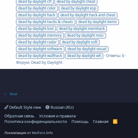
dead by daylight cff
dead by daylight cheat
dead by daylight color
dead by daylight esp
dead by daylight hack
dead by daylight hack and cheat
dead by daylight hacks & cheats
dead by daylight items
dead by daylight loot
dead by daylight memhack
dead by daylight memory
dead by daylight misc
dead by daylight radar
dead by daylight soft
dead by daylight software
dead by daylight visual
Ответы: 0
dead by daylight wallhack
dead by daylight wh
Форум:
Dead by Daylight
Теги
Default Style new
Russian (RU)
Обратная связь
Условия и правила
Политика конфиденциальности
Помощь
Главная
R
S
S
Локализация от
XenForo.Info