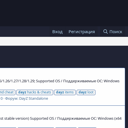
Вход
Регистрация
Поиск
.25/1.26/1.27/1.28/1.29; Supported OS / Поддерживаемые ОС: Windows
nd cheat
dayz
hacks & cheats
dayz
items
dayz
loot
 0
Форум:
DayZ Standalone
last stable version) Supported OS / Поддерживаемые ОС: Windows (x64