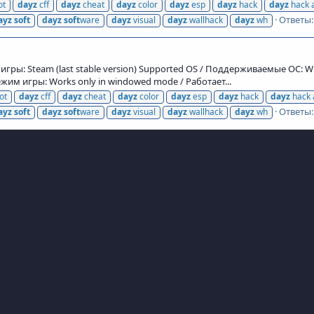
ot
dayz
cff
dayz
cheat
dayz
color
dayz
esp
dayz
hack
dayz
hack 
Ответы:
ayz
soft
dayz
soft
ware
dayz
visual
dayz
wallhack
dayz
wh
гры: Steam (last stable version) Supported OS / Поддерживаемые ОС: Wi
им игры: Works only in windowed mode / Работает...
ot
dayz
cff
dayz
cheat
dayz
color
dayz
esp
dayz
hack
dayz
hack 
Ответы:
ayz
soft
dayz
soft
ware
dayz
visual
dayz
wallhack
dayz
wh