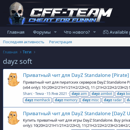
Главная
Форумы
Что нового?
Available 
Последняя активность
Регистрация
Главная
Теги
dayz soft
Приватный чит для DayZ Standalone [Pirate]
Приватный чит для пиратских серверов DayZ Standalone Pira
(x64 only): 10 (20H2/21H1/21H2/22H2), 11 (21H2/22H2/23H
Sharc
Тема
15 Янв 2021
dayz
aim
dayz
aimbot
dayz
bo
dayz
memhack
dayz
memory
dayz
misc
dayz
radar
d
Приватный чит для DayZ Standalone [DayZ 
Купить приватный чит для игры DayZ Standalone. Buy privat
only): 10(20H2/21H1/21H2/22H2), 11(21H2/22H2/23H2/24H2