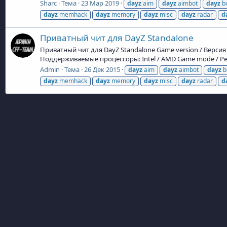
Sharc
Тема
23 Мар 2019
dayz
aim
dayz
aimbot
dayz
b
dayz
memhack
dayz
memory
dayz
misc
dayz
radar
d
Приватный чит для DayZ Standalone
Приватный чит для DayZ Standalone Game version / Версия и
Поддерживаемые процессоры: Intel / AMD Game mode / Реж
Admin
Тема
26 Дек 2015
dayz
aim
dayz
aimbot
dayz
b
dayz
memhack
dayz
memory
dayz
misc
dayz
radar
d