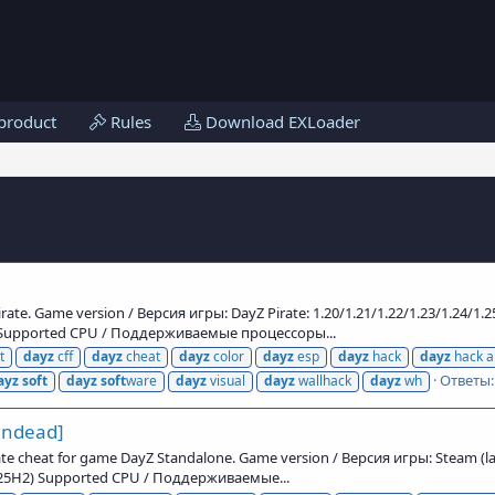
product
Rules
Download EXLoader
te. Game version / Версия игры: DayZ Pirate: 1.20/1.21/1.22/1.23/1.24/1
2) Supported CPU / Поддерживаемые процессоры...
t
dayz
cff
dayz
cheat
dayz
color
dayz
esp
dayz
hack
dayz
hack a
Ответы:
ayz
soft
dayz
soft
ware
dayz
visual
dayz
wallhack
dayz
wh
Undead]
e cheat for game DayZ Standalone. Game version / Версия игры: Steam (
/25H2) Supported CPU / Поддерживаемые...