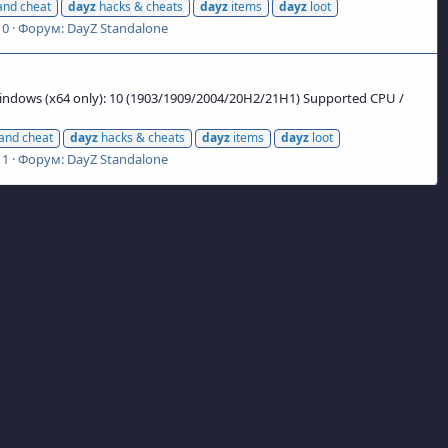
and cheat
dayz
hacks & cheats
dayz
items
dayz
loot
 0
Форум:
DayZ Standalone
ndows (x64 only): 10 (1903/1909/2004/20H2/21H1) Supported CPU /
and cheat
dayz
hacks & cheats
dayz
items
dayz
loot
 1
Форум:
DayZ Standalone