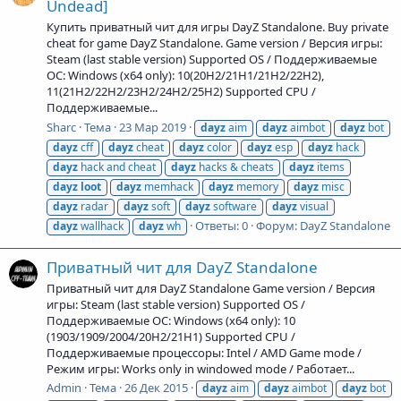
Undead]
Купить приватный чит для игры DayZ Standalone. Buy private
cheat for game DayZ Standalone. Game version / Версия игры:
Steam (last stable version) Supported OS / Поддерживаемые
ОС: Windows (x64 only): 10(20H2/21H1/21H2/22H2),
11(21H2/22H2/23H2/24H2/25H2) Supported CPU /
Поддерживаемые...
Sharc
Тема
23 Мар 2019
dayz
aim
dayz
aimbot
dayz
bot
dayz
cff
dayz
cheat
dayz
color
dayz
esp
dayz
hack
dayz
hack and cheat
dayz
hacks & cheats
dayz
items
dayz
loot
dayz
memhack
dayz
memory
dayz
misc
dayz
radar
dayz
soft
dayz
software
dayz
visual
Ответы: 0
Форум:
DayZ Standalone
dayz
wallhack
dayz
wh
Приватный чит для DayZ Standalone
Приватный чит для DayZ Standalone Game version / Версия
игры: Steam (last stable version) Supported OS /
Поддерживаемые ОС: Windows (x64 only): 10
(1903/1909/2004/20H2/21H1) Supported CPU /
Поддерживаемые процессоры: Intel / AMD Game mode /
Режим игры: Works only in windowed mode / Работает...
Admin
Тема
26 Дек 2015
dayz
aim
dayz
aimbot
dayz
bot