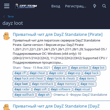
Вход
Регистрация
Теги
dayz loot
Приватный чит для DayZ Standalone [Pirate]
Приватный чит для пиратских серверов DayZ Standalone
Pirate. Game version / Версия игры: DayZ Pirate:
1.20/1.21/1.22/1.23/1.24/1.25/1.26/1.27/1.28/1.29; Supported OS /
Поддерживаемые ОС: Windows (x64 only): 10
(20H2/21H1/21H2/22H2), 11 (21H2/22H2/23H2) Supported CPU /
Поддерживаемые процессоры...
Sharc
Тема
15 Янв 2021
dayz
aim
dayz
aimbot
dayz
bot
dayz
cff
dayz
cheat
dayz
color
dayz
esp
dayz
hack
dayz
hack and cheat
dayz
hacks & cheats
dayz
items
dayz
loot
dayz
memhack
dayz
memory
dayz
misc
dayz
radar
dayz
soft
dayz
software
dayz
visual
Ответы: 0
Форум:
DayZ Standalone
dayz
wallhack
dayz
wh
Приватный чит для DayZ Standalone [DayZ