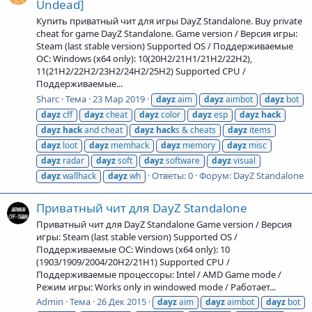
Undead]
Купить приватный чит для игры DayZ Standalone. Buy private
cheat for game DayZ Standalone. Game version / Версия игры:
Steam (last stable version) Supported OS / Поддерживаемые
ОС: Windows (x64 only): 10(20H2/21H1/21H2/22H2),
11(21H2/22H2/23H2/24H2/25H2) Supported CPU /
Поддерживаемые...
Sharc
Тема
23 Мар 2019
dayz
aim
dayz
aimbot
dayz
bot
dayz
cff
dayz
cheat
dayz
color
dayz
esp
dayz
hack
dayz
hack
and cheat
dayz
hack
s & cheats
dayz
items
dayz
loot
dayz
memhack
dayz
memory
dayz
misc
dayz
radar
dayz
soft
dayz
software
dayz
visual
Ответы: 0
Форум:
DayZ Standalone
dayz
wallhack
dayz
wh
Приватный чит для DayZ Standalone
Приватный чит для DayZ Standalone Game version / Версия
игры: Steam (last stable version) Supported OS /
Поддерживаемые ОС: Windows (x64 only): 10
(1903/1909/2004/20H2/21H1) Supported CPU /
Поддерживаемые процессоры: Intel / AMD Game mode /
Режим игры: Works only in windowed mode / Работает...
Admin
Тема
26 Дек 2015
dayz
aim
dayz
aimbot
dayz
bot