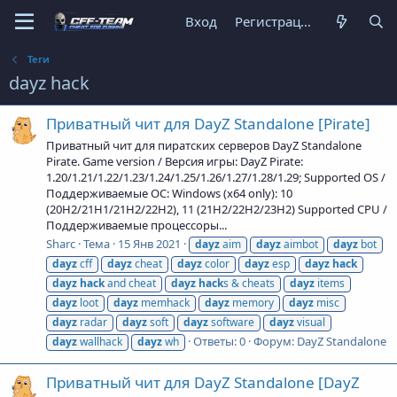
Вход
Регистрация
Теги
dayz hack
Приватный чит для DayZ Standalone [Pirate]
Приватный чит для пиратских серверов DayZ Standalone
Pirate. Game version / Версия игры: DayZ Pirate:
1.20/1.21/1.22/1.23/1.24/1.25/1.26/1.27/1.28/1.29; Supported OS /
Поддерживаемые ОС: Windows (x64 only): 10
(20H2/21H1/21H2/22H2), 11 (21H2/22H2/23H2) Supported CPU /
Поддерживаемые процессоры...
Sharc
Тема
15 Янв 2021
dayz
aim
dayz
aimbot
dayz
bot
dayz
cff
dayz
cheat
dayz
color
dayz
esp
dayz
hack
dayz
hack
and cheat
dayz
hack
s & cheats
dayz
items
dayz
loot
dayz
memhack
dayz
memory
dayz
misc
dayz
radar
dayz
soft
dayz
software
dayz
visual
Ответы: 0
Форум:
DayZ Standalone
dayz
wallhack
dayz
wh
Приватный чит для DayZ Standalone [DayZ