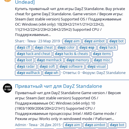
Undead]
Купить приватный чит для игры DayZ Standalone. Buy private
cheat for game DayZ Standalone. Game version / Версия игры:
Steam (last stable version) Supported OS / Поддерживаемые
ОС: Windows (x64 only): 10(20H2/21H1/21H2/22H2),
11(21H2/22H2/23H2/24H2/25H2) Supported CPU /
Поддерживаемые...
Sharc
Тема
23 Мар 2019
dayz
aim
dayz
aimbot
dayz
bot
dayz
cff
dayz
cheat
dayz
color
dayz
esp
dayz
hack
dayz
hack and cheat
dayz
hacks & cheats
dayz
items
dayz
loot
dayz
memhack
dayz
memory
dayz
misc
dayz
radar
dayz
soft
dayz
software
dayz
visual
Ответы: 0
Форум:
DayZ Standalone
dayz
wallhack
dayz
wh
Приватный чит для DayZ Standalone
Приватный чит для DayZ Standalone Game version / Версия
игры: Steam (last stable version) Supported OS /
Поддерживаемые ОС: Windows (x64 only): 10
(1903/1909/2004/20H2/21H1) Supported CPU /
Поддерживаемые процессоры: Intel / AMD Game mode /
Режим игры: Works only in windowed mode / Работает...
Admin
Тема
26 Дек 2015
dayz
aim
dayz
aimbot
dayz
bot