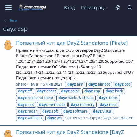
Вход
Регистрация
Теги
dayz esp
Приватный чит для DayZ Standalone [Pirate]
Приватный чит для пиратских серверов DayZ Standalone
Pirate. Game version / Версия игры: DayZ Pirate:
1.20/1.21/1.22/1.23/1.24/1.25/1.26/1.27/1.28/1.29; Supported OS /
Поддерживаемые ОС: Windows (x64 only): 10
(20H2/21H1/21H2/22H2), 11 (21H2/22H2/23H2) Supported CPU /
Поддерживаемые процессоры...
Sharc
Тема
15 Янв 2021
dayz
aim
dayz
aimbot
dayz
bot
dayz
cff
dayz
cheat
dayz
color
dayz
esp
dayz
hack
dayz
hack and cheat
dayz
hacks & cheats
dayz
items
dayz
loot
dayz
memhack
dayz
memory
dayz
misc
dayz
radar
dayz
soft
dayz
software
dayz
visual
Ответы: 0
Форум:
DayZ Standalone
dayz
wallhack
dayz
wh
Приватный чит для DayZ Standalone [DayZ