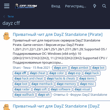
Вход
Регистрация
Теги
dayz cff
Приватный чит для DayZ Standalone [Pirate]
Приватный чит для пиратских серверов DayZ Standalone
Pirate. Game version / Версия игры: DayZ Pirate:
1.20/1.21/1.22/1.23/1.24/1.25/1.26/1.27/1.28/1.29; Supported OS /
Поддерживаемые ОС: Windows (x64 only): 10
(20H2/21H1/21H2/22H2), 11 (21H2/22H2/23H2) Supported CPU /
Поддерживаемые процессоры...
Sharc
Тема
15 Янв 2021
dayz
aim
dayz
aimbot
dayz
bot
dayz
cff
dayz
cheat
dayz
color
dayz
esp
dayz
hack
dayz
hack and cheat
dayz
hacks & cheats
dayz
items
dayz
loot
dayz
memhack
dayz
memory
dayz
misc
dayz
radar
dayz
soft
dayz
software
dayz
visual
Ответы: 0
Форум:
DayZ Standalone
dayz
wallhack
dayz
wh
Приватный чит для DayZ Standalone [DayZ