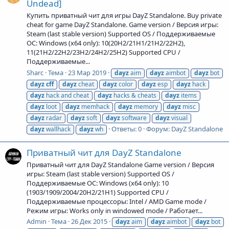
Undead]
Купить приватный чит для игры DayZ Standalone. Buy private
cheat for game DayZ Standalone. Game version / Версия игры:
Steam (last stable version) Supported OS / Поддерживаемые
ОС: Windows (x64 only): 10(20H2/21H1/21H2/22H2),
11(21H2/22H2/23H2/24H2/25H2) Supported CPU /
Поддерживаемые...
Sharc
Тема
23 Мар 2019
dayz
aim
dayz
aimbot
dayz
bot
dayz
cff
dayz
cheat
dayz
color
dayz
esp
dayz
hack
dayz
hack and cheat
dayz
hacks & cheats
dayz
items
dayz
loot
dayz
memhack
dayz
memory
dayz
misc
dayz
radar
dayz
soft
dayz
software
dayz
visual
Ответы: 0
Форум:
DayZ Standalone
dayz
wallhack
dayz
wh
Приватный чит для DayZ Standalone
Приватный чит для DayZ Standalone Game version / Версия
игры: Steam (last stable version) Supported OS /
Поддерживаемые ОС: Windows (x64 only): 10
(1903/1909/2004/20H2/21H1) Supported CPU /
Поддерживаемые процессоры: Intel / AMD Game mode /
Режим игры: Works only in windowed mode / Работает...
Admin
Тема
26 Дек 2015
dayz
aim
dayz
aimbot
dayz
bot