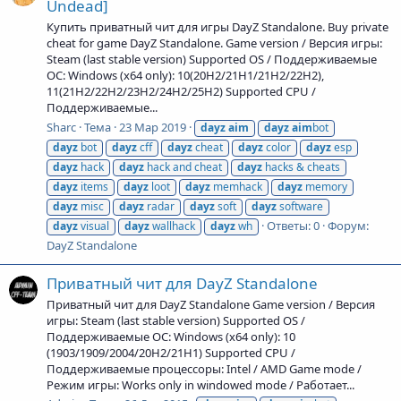
Undead]
Купить приватный чит для игры DayZ Standalone. Buy private
cheat for game DayZ Standalone. Game version / Версия игры:
Steam (last stable version) Supported OS / Поддерживаемые
ОС: Windows (x64 only): 10(20H2/21H1/21H2/22H2),
11(21H2/22H2/23H2/24H2/25H2) Supported CPU /
Поддерживаемые...
Sharc
Тема
23 Мар 2019
dayz
aim
dayz
aim
bot
dayz
bot
dayz
cff
dayz
cheat
dayz
color
dayz
esp
dayz
hack
dayz
hack and cheat
dayz
hacks & cheats
dayz
items
dayz
loot
dayz
memhack
dayz
memory
dayz
misc
dayz
radar
dayz
soft
dayz
software
Ответы: 0
Форум:
dayz
visual
dayz
wallhack
dayz
wh
DayZ Standalone
Приватный чит для DayZ Standalone
Приватный чит для DayZ Standalone Game version / Версия
игры: Steam (last stable version) Supported OS /
Поддерживаемые ОС: Windows (x64 only): 10
(1903/1909/2004/20H2/21H1) Supported CPU /
Поддерживаемые процессоры: Intel / AMD Game mode /
Режим игры: Works only in windowed mode / Работает...