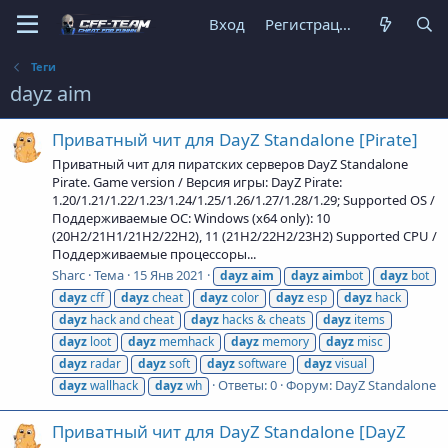
Вход
Регистрация
Теги
dayz aim
Приватный чит для DayZ Standalone [Pirate]
Приватный чит для пиратских серверов DayZ Standalone
Pirate. Game version / Версия игры: DayZ Pirate:
1.20/1.21/1.22/1.23/1.24/1.25/1.26/1.27/1.28/1.29; Supported OS /
Поддерживаемые ОС: Windows (x64 only): 10
(20H2/21H1/21H2/22H2), 11 (21H2/22H2/23H2) Supported CPU /
Поддерживаемые процессоры...
Sharc
Тема
15 Янв 2021
dayz
aim
dayz
aim
bot
dayz
bot
dayz
cff
dayz
cheat
dayz
color
dayz
esp
dayz
hack
dayz
hack and cheat
dayz
hacks & cheats
dayz
items
dayz
loot
dayz
memhack
dayz
memory
dayz
misc
dayz
radar
dayz
soft
dayz
software
dayz
visual
Ответы: 0
Форум:
DayZ Standalone
dayz
wallhack
dayz
wh
Приватный чит для DayZ Standalone [DayZ